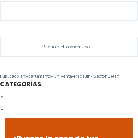
Navegación
Publicado en
Apartamento- En Venta-Medellín- Sector Belén
de
CATEGORÍAS
entradas