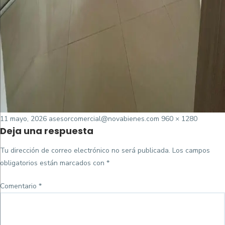
Posted
Tamaño
11 mayo, 2026
asesorcomercial@novabienes.com
960 × 1280
Deja una respuesta
on
completo
Tu dirección de correo electrónico no será publicada.
Los campos
obligatorios están marcados con
*
Comentario
*