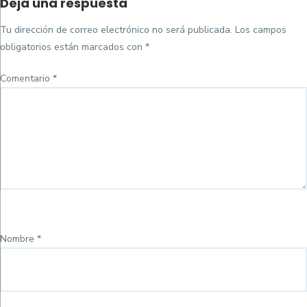
Deja una respuesta
on
completo
Tu dirección de correo electrónico no será publicada.
Los campos
obligatorios están marcados con
*
Comentario
*
Nombre
*