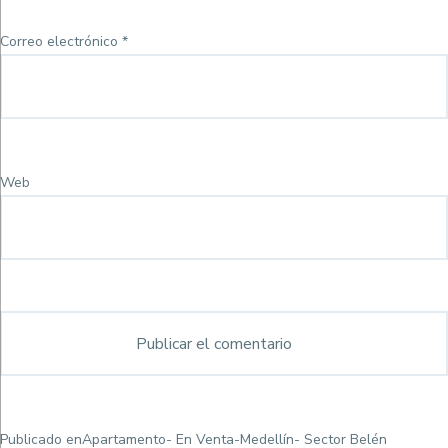
Correo electrónico
*
Web
Navegación
Publicado en
Apartamento- En Venta-Medellín- Sector Belén