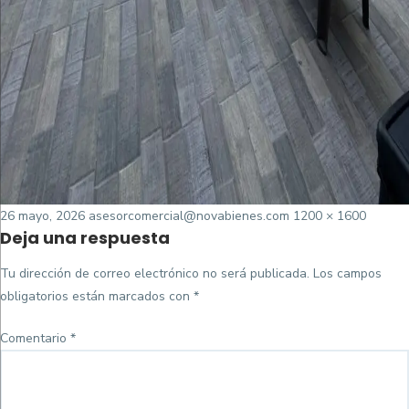
Posted
Tamaño
26 mayo, 2026
asesorcomercial@novabienes.com
1200 × 1600
Deja una respuesta
on
completo
Tu dirección de correo electrónico no será publicada.
Los campos
obligatorios están marcados con
*
Comentario
*