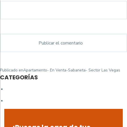
Navegación
Publicado en
Apartamento- En Venta-Sabaneta- Sector Las Vegas
de
CATEGORÍAS
entradas