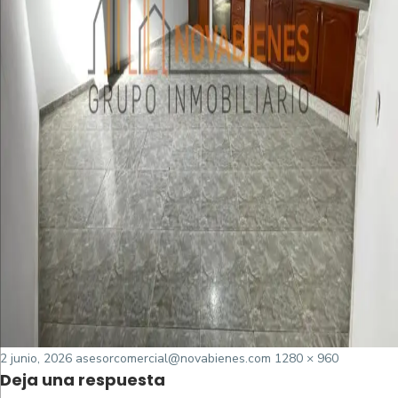
Posted
Tamaño
2 junio, 2026
asesorcomercial@novabienes.com
1280 × 960
Deja una respuesta
on
completo