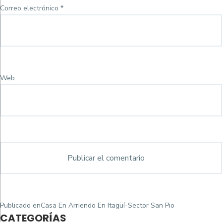
Correo electrónico
*
Web
Navegación
Publicado en
Casa En Arriendo En Itagüí-Sector San Pio
de
CATEGORÍAS