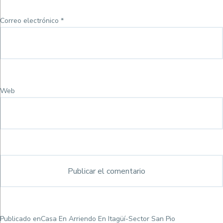
Correo electrónico
*
Web
Navegación
Publicado en
Casa En Arriendo En Itagüí-Sector San Pio