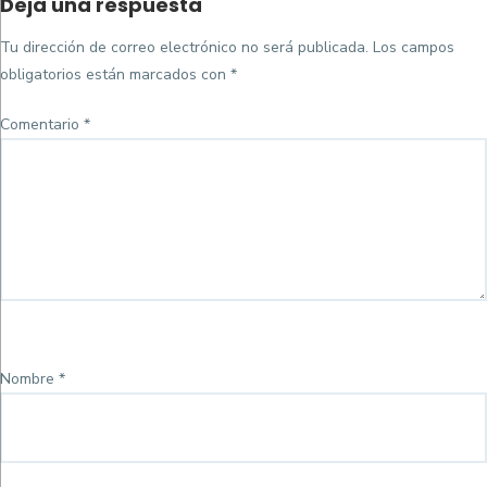
Deja una respuesta
on
completo
Tu dirección de correo electrónico no será publicada.
Los campos
obligatorios están marcados con
*
Comentario
*
Nombre
*