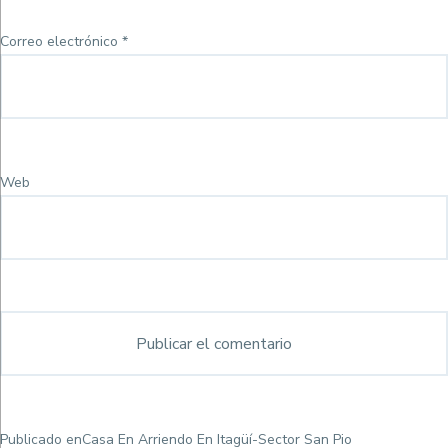
Correo electrónico
*
Web
Navegación
Publicado en
Casa En Arriendo En Itagüí-Sector San Pio