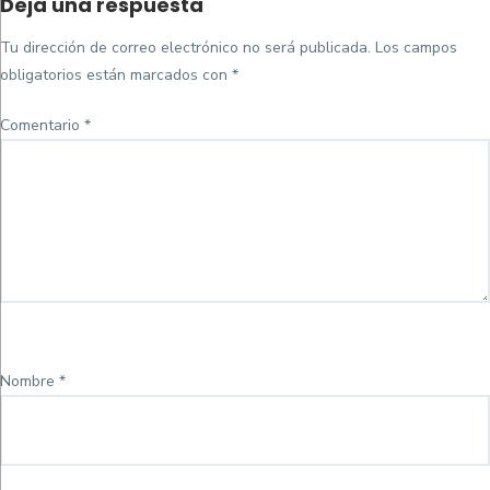
Deja una respuesta
on
completo
Tu dirección de correo electrónico no será publicada.
Los campos
obligatorios están marcados con
*
Comentario
*
Nombre
*